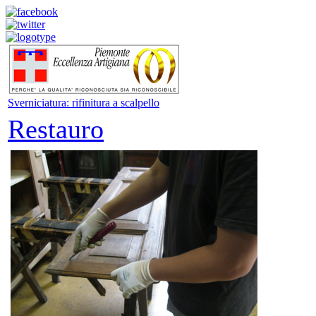
Sverniciatura: rifinitura a scalpello
Restauro
La sv
viene
attua
quand
diver