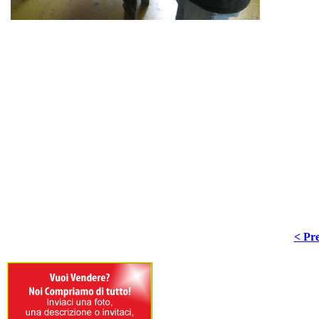
Sui m
"patina" originale va salvagu
procedimento non deve asso
da esperti. In tali casi occor
superficiale della vernice, 
la nuova lucidatura.
< Pre