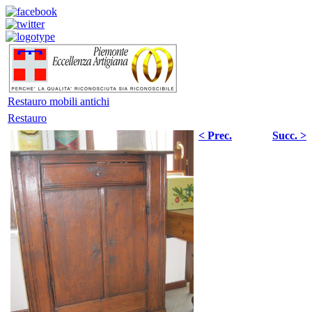
Restauro mobili antichi
Restauro
< Prec.
Succ. >