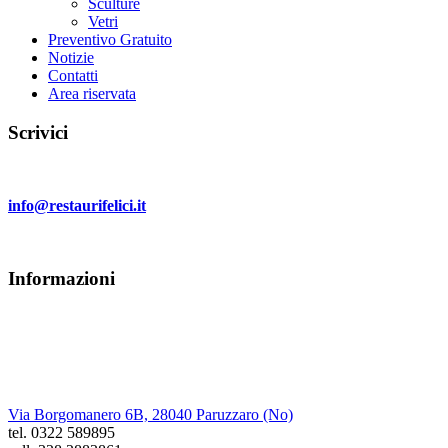
Sculture
Vetri
Preventivo Gratuito
Notizie
Contatti
Area riservata
Scrivici
Invia un email a:
info@restaurifelici.it
Informazioni
Restauri Felici
di Cristiano Felici
Via Borgomanero 6B, 28040 Paruzzaro (No)
tel. 0322 589895