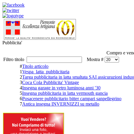
Pubblicita'
Compro e vendo 
Filtro titolo
Mostra #
#
Titolo articolo
1
Vespa_latta_pubblicitaria
2
Targa pubblicitaria in latta smaltata SAI assicurazioni indust
3
Coca Cola Pubblicita' Vintage
4
Insegna garage in vetro luminosa anni '30
5
Insegna pubblicitaria in latta vermouth gancia
6
Posacenere pubblicitario bitter campari sanpellegrino
7
Antica insegna INVERNIZZI su metallo