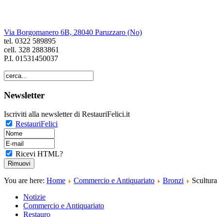
di Cristiano Felici
Via Borgomanero 6B, 28040 Paruzzaro (No)
tel. 0322 589895
cell. 328 2883861
P.I. 01531450037
Newsletter
Iscriviti alla newsletter di RestauriFelici.it
RestauriFelici
Ricevi HTML?
You are here:
Home
Commercio e Antiquariato
Bronzi
Scultura
Notizie
Commercio e Antiquariato
Restauro