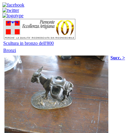
Scultura in bronzo dell'800
Bronzi
Succ. >