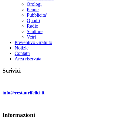
Orologi
Penne
Pubblicita'
Quadri
Radio
Sculture
Vetri
Preventivo Gratuito
Notizie
Contatti
Area riservata
Scrivici
Invia un email a:
info@restaurifelici.it
Informazioni
Restauri Felici