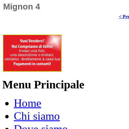
Mignon 4
La società AEG ha prod
< Pre
Menu Principale
Home
Chi siamo
Dove siamo