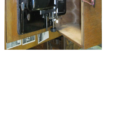
popolare
produzio
sviluppa
per anni
Il metod
associa 
caratteri ed una scheda di indice c
tasti). Per scrivere una lettera sul
lettera della tabella indice e si pr
preme l’altro tasto. Con una buona
ad una velocità di dattilografia di
di indice ed il rullo rotante (types
cambiare fonti e set di carattere i