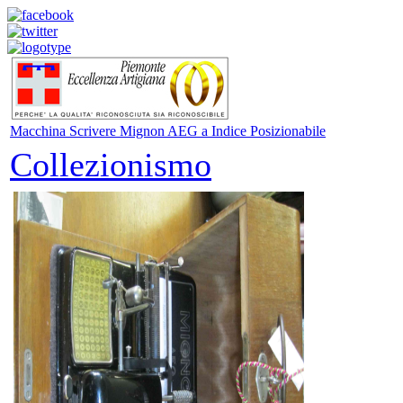
Macchina Scrivere Mignon AEG a Indice Posizionabile
Collezionismo
Società:
(AEG), 
rilevata
La Migno
scrivere
mercato 