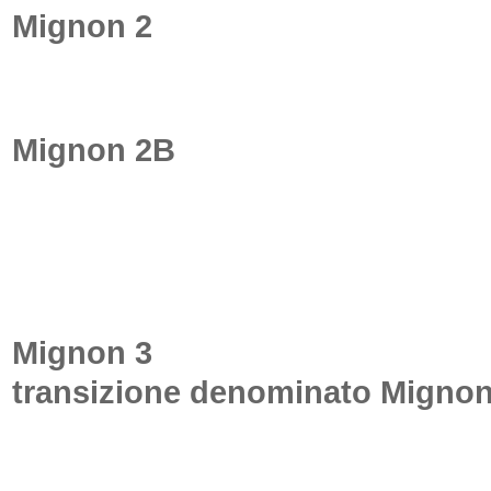
Mignon 2
Della Mignon 2 furono p
commercializzati un numero consid
nell’anno 1913.
Mignon 2B
La Mignon 2B apparve 
nomi e colori.- Una variazione de
con carrozzeria in nichelio-placcat
stampata in rilievo, fu prodotta e 
cartone pressato con intarsiature i
Mignon 3
Verso il 1913, la soci
transizione denominato Mignon
sono conservati pochi esemplari de
numeri serie dal 44.000 al 47.000.